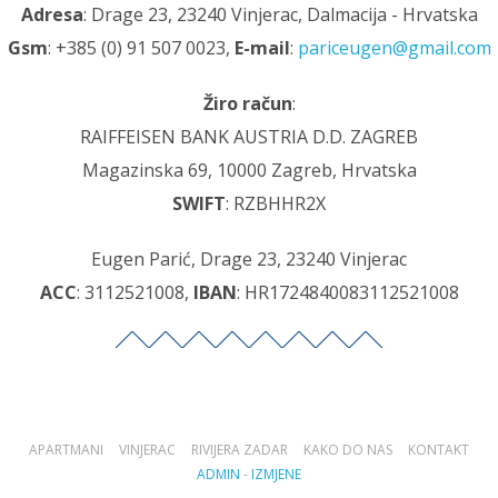
Adresa
: Drage 23, 23240 Vinjerac, Dalmacija - Hrvatska
Gsm
: +385 (0) 91 507 0023,
E-mail
:
pariceugen@gmail.com
Žiro račun
:
RAIFFEISEN BANK AUSTRIA D.D. ZAGREB
Magazinska 69, 10000 Zagreb, Hrvatska
SWIFT
: RZBHHR2X
Eugen Parić, Drage 23, 23240 Vinjerac
ACC
: 3112521008,
IBAN
: HR1724840083112521008
APARTMANI
VINJERAC
RIVIJERA ZADAR
KAKO DO NAS
KONTAKT
ADMIN
-
IZMJENE